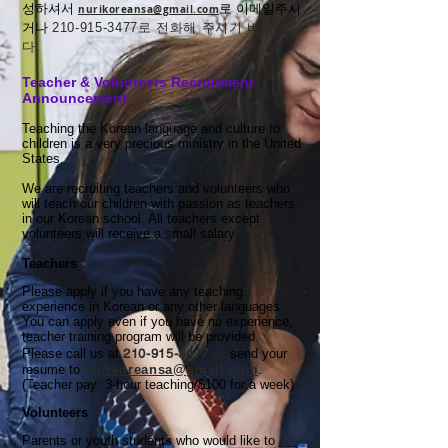
성하셔서
로 이메일주시
nurikoreansa@gmail.com
거나
210-915-3477로 전화해 주시기 바랍니
다.
Teacher & Volunteers Recruitment
Announcement
Teaching the Korean language and culture to
children is a very precious ministry in the United
States.
We are recruiting teachers and volunteers who
will teach our children with passion as teachers
in our Korean school. All teachers except
volunteers will receive a small salary.
Teachers
Please apply if you have any teaching
experience in Korean or any other languages.
You can apply even if you have no experience,
teacher training program will be provided.
Please call us at
210-915-3477
or
send your
resume to
nurikoreansa@gmail.com
.
(Teacher pay: 3-hour teaching/$100 for a week)
Volunteers
Parents or youth students who would like to