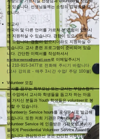
사랑으로 가르치실 선생님과 volunteer를 모집하
고 있습니다. 선생님들께는 소정의 강의료를 드
립니다.
정교사
한국어 및 다른 언어를 가르쳐 본 경험이 있으시
면 지원하실 수 있습니다. 경험이 있으시면 우대
해 드립니다. 경험이 없으시더라도 지원하실 수
있습니다. 교사 훈련 프로그램이 준비되어 있습
니다. 간단한 이력서를 작성하셔서
로 이메일주시거
nurikoreansa@gmail.com
나
210-915-3477로 전화해 주시기 바랍니다.
(교사 강의료 - 매주 3시간 수업/ 주당 100불)
Volunteer 모집
교사를 꿈꾸는 학부모님 또는 교사는 부담스럽지
만 수업에서 교사와 학생들을 돕고자 하는 마음
을 가지신 분들과 Youth 학생들은 volunteer로 봉
사할 수 있습니다.
Volunteer는 Service hours를 공식문서로 발급해
드립니다. 또한 저희 기관은 Presidential
Volunteer Service 에 인증받은 기관으로 봉사자
들에게 Presidential Volunteer Service Award를
드립니다. 관심있으신 분은 간단한 이력서를 작