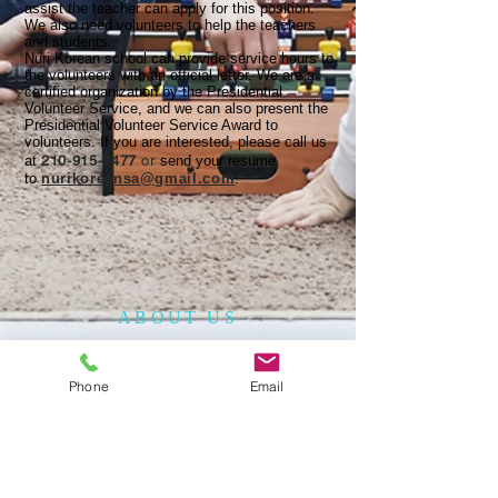
assist the teacher can apply for this position.
We also need volunteers to help the teachers
and students.
Nuri Korean school can provide service hours to
the volunteers with an official letter. We are a
certified organization by the Presidential
Volunteer Service, and we can also present the
Presidential Volunteer Service Award to
volunteers. If you are interested, please call us
at
210-915-3477
or
send your resume
to
nurikoreansa@gmail.com
.
ABOUT US
The Korean American Cultural Center of San
Antonio (KACCSA) is a non-profit
Phone
Email
organization, established in December 2010
to provide cultural and educational
programs to the community.
The KACCSA has a vision to serve the